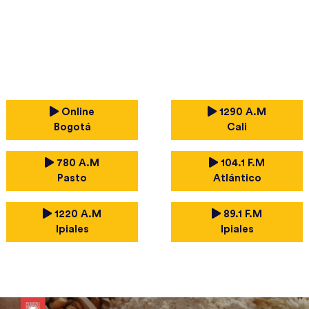
Online
1290 A.M
Bogotá
Cali
780 A.M
104.1 F.M
Pasto
Atlántico
1220 A.M
89.1 F.M
Ipiales
Ipiales