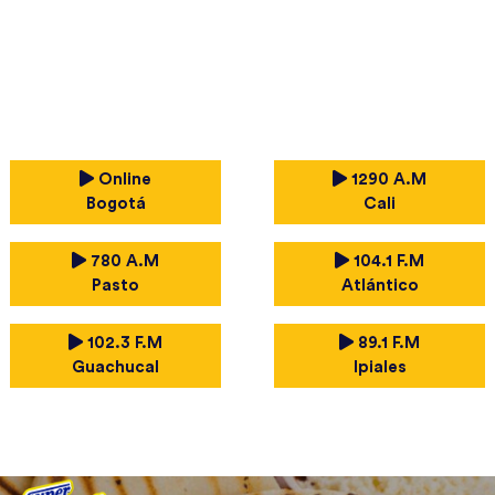
Online
1290 A.M
Bogotá
Cali
780 A.M
104.1 F.M
Pasto
Atlántico
102.3 F.M
89.1 F.M
Guachucal
Ipiales