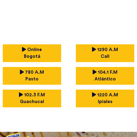
Online
1290 A.M
Bogotá
Cali
780 A.M
104.1 F.M
Pasto
Atlántico
102.3 F.M
1220 A.M
Guachucal
Ipiales