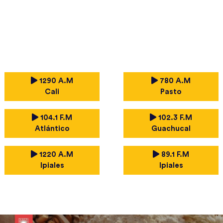
1290 A.M
780 A.M
Cali
Pasto
104.1 F.M
102.3 F.M
Atlántico
Guachucal
1220 A.M
89.1 F.M
Ipiales
Ipiales